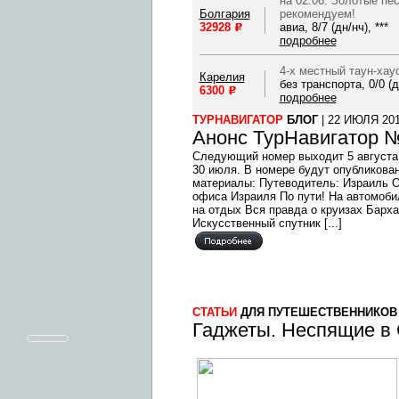
на 02.06. Золотые пес
Болгария
рекомендуем!
32928
авиа, 8/7 (дн/нч), ***
p
уб.
подробнее
4-х местный таун-хау
Карелия
без транспорта, 0/0 (д
6300
p
уб.
подробнее
ТУРНАВИГАТОР
БЛОГ
| 22 ИЮЛЯ 20
Анонс ТурНавигатор 
Следующий номер выходит 5 августа
30 июля. В номере будут опубликов
материалы: Путеводитель: Израиль О
офиса Израиля По пути! На автомоби
на отдых Вся правда о круизах Барха
Искусственный спутник [...]
СТАТЬИ
ДЛЯ ПУТЕШЕСТВЕННИКОВ
Гаджеты. Неспящие в