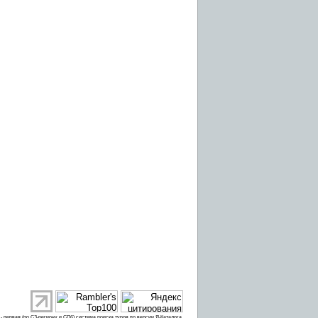
 первая (по СЗ-региону и СПб) система поиска туров
по версии Я-Каталога
.